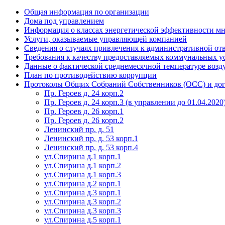
Общая информация по организации
Дома под управлением
Информация о классах энергетической эффективности м
Услуги, оказываемые управляющей компанией
Сведения о случаях привлечения к административной от
Требования к качеству предоставляемых коммунальных у
Данные о фактической среднемесячной температуре возду
План по противодействию коррупции
Протоколы Общих Собраний Собственников (ОСС) и дог
Пр. Героев д. 24 корп.2
Пр. Героев д. 24 корп.3 (в управлении до 01.04.2020
Пр. Героев д. 26 корп.1
Пр. Героев д. 26 корп.2
Ленинский пр. д. 51
Ленинский пр. д. 53 корп.1
Ленинский пр. д. 53 корп.4
ул.Спирина д.1 корп.1
ул.Спирина д.1 корп.2
ул.Спирина д.1 корп.3
ул.Спирина д.2 корп.1
ул.Спирина д.3 корп.1
ул.Спирина д.3 корп.2
ул.Спирина д.3 корп.3
ул.Спирина д.5 корп.1