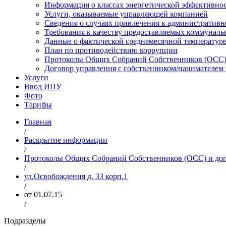
Информация о классах энергетической эффективно
Услуги, оказываемые управляющей компанией
Сведения о случаях привлечения к административн
Требования к качеству предоставляемых коммуналь
Данные о фактической среднемесячной температуре
План по противодействию коррупции
Протоколы Общих Собраний Собственников (ОСС) 
Договор управления с собственником/нанимател
Услуги
Ввод ИПУ
Фото
Тарифы
Главная
/
Раскрытие информации
/
Протоколы Общих Собраний Собственников (ОСС) и дог
/
ул.Освобождения д. 33 корп.1
/
от 01.07.15
/
Подразделы