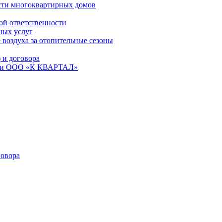
сти многоквартирных домов
ой ответственности
ных услуг
 воздуха за отопительные сезоны
и договора
ем и ООО «К КВАРТАЛ»
овора