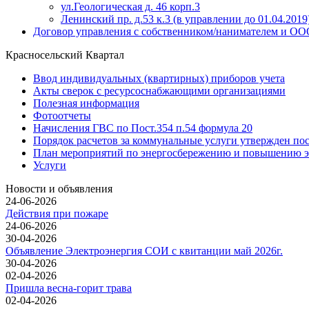
ул.Геологическая д. 46 корп.3
Ленинский пр. д.53 к.3 (в управлении до 01.04.2019
Договор управления с собственником/нанимателем и 
Красносельский Квартал
Ввод индивидуальных (квартирных) приборов учета
Акты сверок с ресурсоснабжающими организациями
Полезная информация
Фотоотчеты
Начисления ГВС по Пост.354 п.54 формула 20
Порядок расчетов за коммунальные услуги утвержден по
План мероприятий по энергосбережению и повышению э
Услуги
Новости и объявления
24-06-2026
Действия при пожаре
24-06-2026
30-04-2026
Объявление Электроэнергия СОИ с квитанции май 2026г.
30-04-2026
02-04-2026
Пришла весна-горит трава
02-04-2026