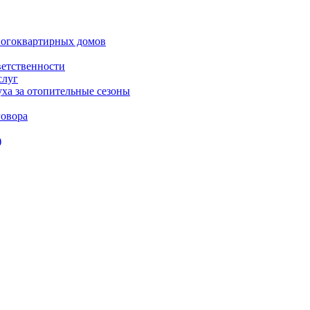
ногоквартирных домов
ветственности
слуг
ха за отопительные сезоны
овора
)