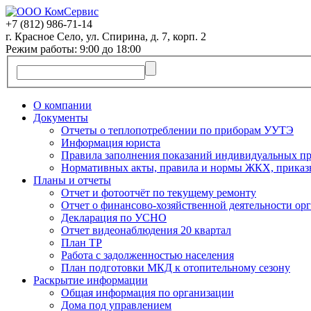
+7 (812)
986-71-14
г. Красное Село, ул. Спирина, д. 7, корп. 2
Режим работы: 9:00 до 18:00
О компании
Документы
Отчеты о теплопотреблении по приборам УУТЭ
Информация юриста
Правила заполнения показаний индивидуальных пр
Нормативных акты, правила и нормы ЖКХ, приказ
Планы и отчеты
Отчет и фотоотчёт по текущему ремонту
Отчет о финансово-хозяйственной деятельности ор
Декларация по УСНО
Отчет видеонаблюдения 20 квартал
План ТР
Работа с задолженностью населения
План подготовки МКД к отопительному сезону
Раскрытие информации
Общая информация по организации
Дома под управлением