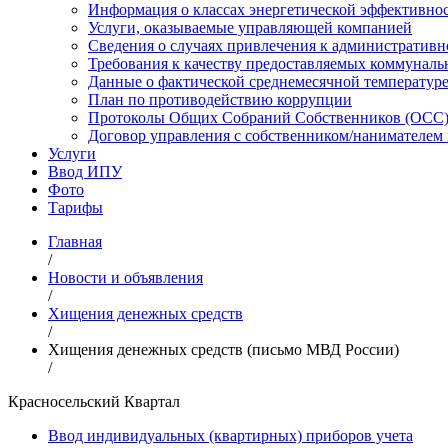
Информация о классах энергетической эффективно
Услуги, оказываемые управляющей компанией
Сведения о случаях привлечения к административн
Требования к качеству предоставляемых коммуналь
Данные о фактической среднемесячной температуре
План по противодействию коррупции
Протоколы Общих Собраний Собственников (ОСС) 
Договор управления с собственником/нанимател
Услуги
Ввод ИПУ
Фото
Тарифы
Главная
/
Новости и объявления
/
Хищения денежных средств
/
Хищения денежных средств (письмо МВД России)
/
Красносельский Квартал
Ввод индивидуальных (квартирных) приборов учета