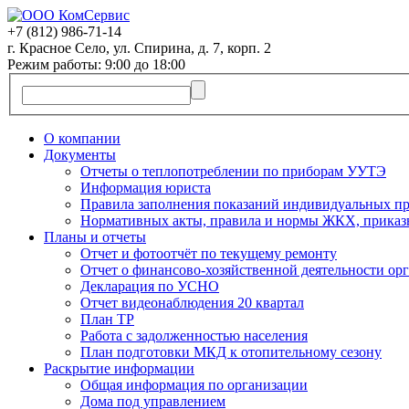
+7 (812)
986-71-14
г. Красное Село, ул. Спирина, д. 7, корп. 2
Режим работы: 9:00 до 18:00
О компании
Документы
Отчеты о теплопотреблении по приборам УУТЭ
Информация юриста
Правила заполнения показаний индивидуальных пр
Нормативных акты, правила и нормы ЖКХ, приказ
Планы и отчеты
Отчет и фотоотчёт по текущему ремонту
Отчет о финансово-хозяйственной деятельности ор
Декларация по УСНО
Отчет видеонаблюдения 20 квартал
План ТР
Работа с задолженностью населения
План подготовки МКД к отопительному сезону
Раскрытие информации
Общая информация по организации
Дома под управлением