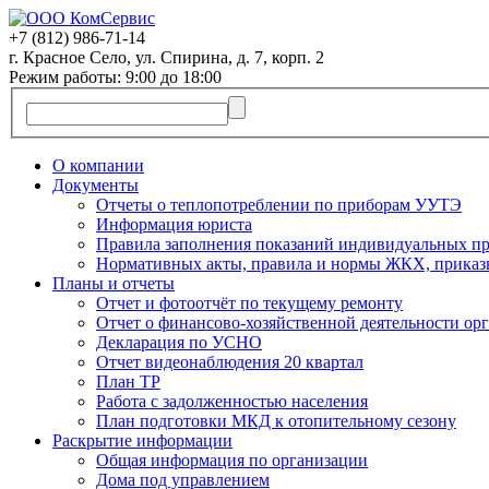
+7 (812)
986-71-14
г. Красное Село, ул. Спирина, д. 7, корп. 2
Режим работы: 9:00 до 18:00
О компании
Документы
Отчеты о теплопотреблении по приборам УУТЭ
Информация юриста
Правила заполнения показаний индивидуальных пр
Нормативных акты, правила и нормы ЖКХ, приказ
Планы и отчеты
Отчет и фотоотчёт по текущему ремонту
Отчет о финансово-хозяйственной деятельности ор
Декларация по УСНО
Отчет видеонаблюдения 20 квартал
План ТР
Работа с задолженностью населения
План подготовки МКД к отопительному сезону
Раскрытие информации
Общая информация по организации
Дома под управлением