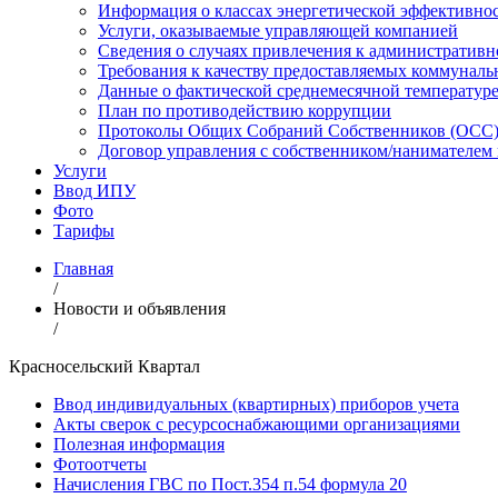
Информация о классах энергетической эффективно
Услуги, оказываемые управляющей компанией
Сведения о случаях привлечения к административн
Требования к качеству предоставляемых коммуналь
Данные о фактической среднемесячной температуре
План по противодействию коррупции
Протоколы Общих Собраний Собственников (ОСС) 
Договор управления с собственником/нанимател
Услуги
Ввод ИПУ
Фото
Тарифы
Главная
/
Новости и объявления
/
Красносельский Квартал
Ввод индивидуальных (квартирных) приборов учета
Акты сверок с ресурсоснабжающими организациями
Полезная информация
Фотоотчеты
Начисления ГВС по Пост.354 п.54 формула 20