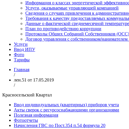
Информация о классах энергетической эффективно
Услуги, оказываемые управляющей компанией
Сведения о случаях привлечения к административн
Требования к качеству предоставляемых коммуналь
Данные о фактической среднемесячной температуре
План по противодействию коррупции
Протоколы Общих Собраний Собственников (ОСС) 
Договор управления с собственником/нанимател
Услуги
Ввод ИПУ
Фото
Тарифы
Главная
/
лен.51 от 17.05.2019
/
Красносельский Квартал
Ввод индивидуальных (квартирных) приборов учета
Акты сверок с ресурсоснабжающими организациями
Полезная информация
Фотоотчеты
Начисления ГВС по Пост.354 п.54 формула 20