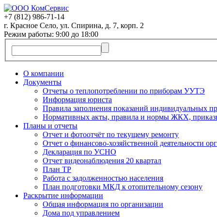
+7 (812)
986-71-14
г. Красное Село, ул. Спирина, д. 7, корп. 2
Режим работы: 9:00 до 18:00
О компании
Документы
Отчеты о теплопотреблении по приборам УУТЭ
Информация юриста
Правила заполнения показаний индивидуальных пр
Нормативных акты, правила и нормы ЖКХ, приказ
Планы и отчеты
Отчет и фотоотчёт по текущему ремонту
Отчет о финансово-хозяйственной деятельности ор
Декларация по УСНО
Отчет видеонаблюдения 20 квартал
План ТР
Работа с задолженностью населения
План подготовки МКД к отопительному сезону
Раскрытие информации
Общая информация по организации
Дома под управлением