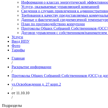
Информация о классах энергетической эффективно
Услуги, оказываемые управляющей компанией
Сведения о случаях привлечения к административн
Требования к качеству предоставляемых коммуналь
Данные о фактической среднемесячной температуре
План по противодействию коррупции
Протоколы Общих Собраний Собственников (ОСС) 
Договор управления с собственником/нанимател
Услуги
Ввод ИПУ
Фото
Тарифы
Главная
/
Раскрытие информации
/
Протоколы Общих Собраний Собственников (ОСС) и дог
/
ул.Освобождения д. 27 корп.2
/
от 11.10.10
/
Подразделы