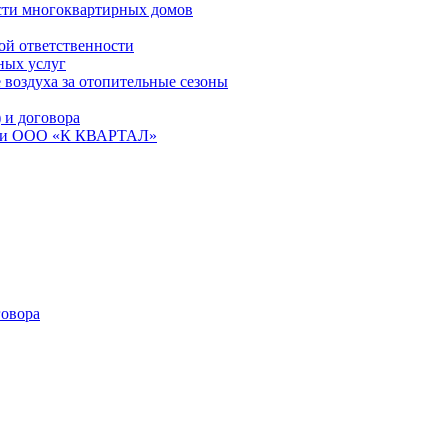
сти многоквартирных домов
ой ответственности
ных услуг
 воздуха за отопительные сезоны
и договора
ем и ООО «К КВАРТАЛ»
овора