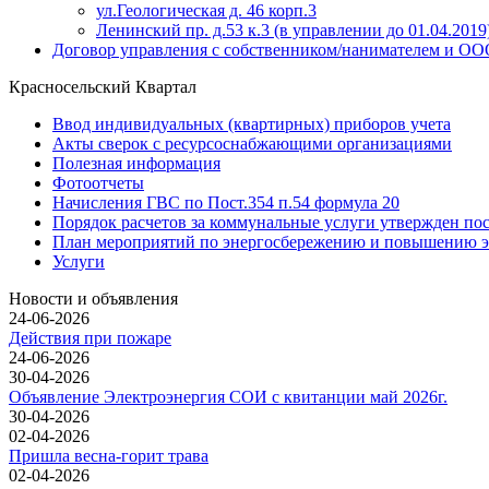
ул.Геологическая д. 46 корп.3
Ленинский пр. д.53 к.3 (в управлении до 01.04.2019
Договор управления с собственником/нанимателем и 
Красносельский Квартал
Ввод индивидуальных (квартирных) приборов учета
Акты сверок с ресурсоснабжающими организациями
Полезная информация
Фотоотчеты
Начисления ГВС по Пост.354 п.54 формула 20
Порядок расчетов за коммунальные услуги утвержден по
План мероприятий по энергосбережению и повышению э
Услуги
Новости и объявления
24-06-2026
Действия при пожаре
24-06-2026
30-04-2026
Объявление Электроэнергия СОИ с квитанции май 2026г.
30-04-2026
02-04-2026
Пришла весна-горит трава
02-04-2026