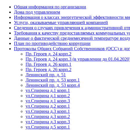
Общая информация по организации
Дома под управлением
Информация о классах энергетической эффективности м
Услуги, оказываемые управляющей компанией
Сведения о случаях привлечения к административной от
Требования к качеству предоставляемых коммунальных у
Данные о фактической среднемесячной температуре возду
План по противодействию коррупции
Протоколы Общих Собраний Собственников (ОСС) и дог
Пр. Героев д. 24 корп.2
Пр. Героев д. 24 корп.3 (в управлении до 01.04.2020
Пр. Героев д. 26 корп.1
Пр. Героев д. 26 корп.2
Ленинский пр. д. 51
Ленинский пр. д. 53 корп.1
Ленинский пр. д. 53 корп.4
ул.Спирина д.1 корп.1
ул.Спирина д.1 корп.2
ул.Спирина д.1 корп.3
ул.Спирина д.2 корп.1
ул.Спирина д.3 корп.1
ул.Спирина д.3 корп.2
ул.Спирина д.3 корп.3
ул.Спирина д.5 корп.1