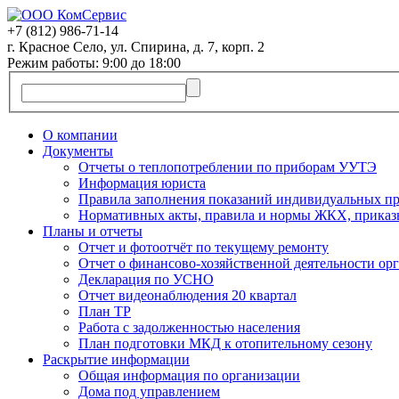
+7 (812)
986-71-14
г. Красное Село, ул. Спирина, д. 7, корп. 2
Режим работы: 9:00 до 18:00
О компании
Документы
Отчеты о теплопотреблении по приборам УУТЭ
Информация юриста
Правила заполнения показаний индивидуальных пр
Нормативных акты, правила и нормы ЖКХ, приказ
Планы и отчеты
Отчет и фотоотчёт по текущему ремонту
Отчет о финансово-хозяйственной деятельности ор
Декларация по УСНО
Отчет видеонаблюдения 20 квартал
План ТР
Работа с задолженностью населения
План подготовки МКД к отопительному сезону
Раскрытие информации
Общая информация по организации
Дома под управлением