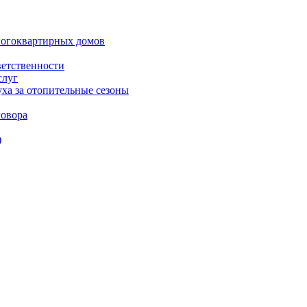
ногоквартирных домов
ветственности
слуг
ха за отопительные сезоны
овора
)