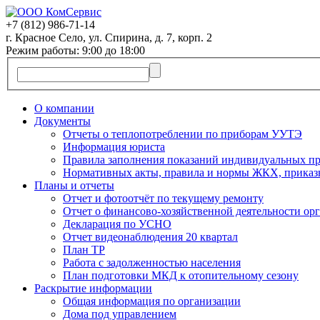
+7 (812)
986-71-14
г. Красное Село, ул. Спирина, д. 7, корп. 2
Режим работы: 9:00 до 18:00
О компании
Документы
Отчеты о теплопотреблении по приборам УУТЭ
Информация юриста
Правила заполнения показаний индивидуальных пр
Нормативных акты, правила и нормы ЖКХ, приказ
Планы и отчеты
Отчет и фотоотчёт по текущему ремонту
Отчет о финансово-хозяйственной деятельности ор
Декларация по УСНО
Отчет видеонаблюдения 20 квартал
План ТР
Работа с задолженностью населения
План подготовки МКД к отопительному сезону
Раскрытие информации
Общая информация по организации
Дома под управлением