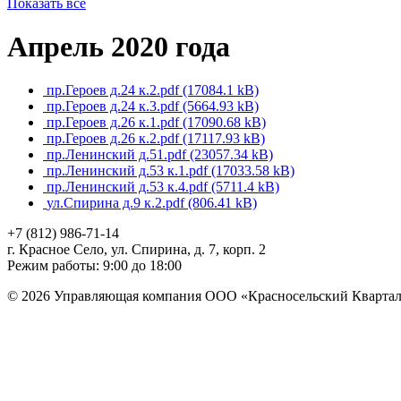
Показать все
Апрель 2020 года
пр.Героев д.24 к.2.pdf
(17084.1 kB)
пр.Героев д.24 к.3.pdf
(5664.93 kB)
пр.Героев д.26 к.1.pdf
(17090.68 kB)
пр.Героев д.26 к.2.pdf
(17117.93 kB)
пр.Ленинский д.51.pdf
(23057.34 kB)
пр.Ленинский д.53 к.1.pdf
(17033.58 kB)
пр.Ленинский д.53 к.4.pdf
(5711.4 kB)
ул.Спирина д.9 к.2.pdf
(806.41 kB)
+7 (812)
986-71-14
г. Красное Село, ул. Спирина, д. 7, корп. 2
Режим работы: 9:00 до 18:00
© 2026 Управляющая компания ООО «Красносельский Кварта