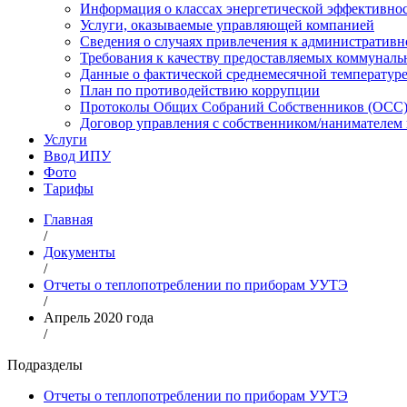
Информация о классах энергетической эффективно
Услуги, оказываемые управляющей компанией
Сведения о случаях привлечения к административн
Требования к качеству предоставляемых коммуналь
Данные о фактической среднемесячной температуре
План по противодействию коррупции
Протоколы Общих Собраний Собственников (ОСС) 
Договор управления с собственником/нанимател
Услуги
Ввод ИПУ
Фото
Тарифы
Главная
/
Документы
/
Отчеты о теплопотреблении по приборам УУТЭ
/
Апрель 2020 года
/
Подразделы
Отчеты о теплопотреблении по приборам УУТЭ