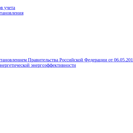
в учета
становления
становлением Правительства Российской Федерации от 06.05.20
нергетической энергоэффективности