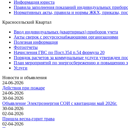
Информация юриста
Правила заполнения показаний индивидуальных приборо
Нормативных акты, правила и нормы ЖКХ, приказы, по
Красносельский Квартал
Ввод индивидуальных (квартирных) приборов учета
Акты сверок с ресурсоснабжающими организациями
Полезная информация
Фотоотчеты
Начисления ГВС по Пост.354 п.54 формула 20
Порядок расчетов за коммунальные услуги утвержден по
План мероприятий по энергосбережению и повышению э
Услуги
Новости и объявления
24-06-2026
Действия при пожаре
24-06-2026
30-04-2026
Объявление Электроэнергия СОИ с квитанции май 2026г.
30-04-2026
02-04-2026
Пришла весна-горит трава
02-04-2026