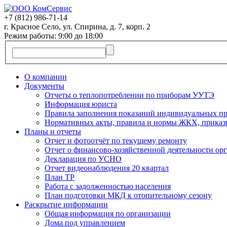
+7 (812)
986-71-14
г. Красное Село, ул. Спирина, д. 7, корп. 2
Режим работы: 9:00 до 18:00
О компании
Документы
Отчеты о теплопотреблении по приборам УУТЭ
Информация юриста
Правила заполнения показаний индивидуальных пр
Нормативных акты, правила и нормы ЖКХ, приказ
Планы и отчеты
Отчет и фотоотчёт по текущему ремонту
Отчет о финансово-хозяйственной деятельности ор
Декларация по УСНО
Отчет видеонаблюдения 20 квартал
План ТР
Работа с задолженностью населения
План подготовки МКД к отопительному сезону
Раскрытие информации
Общая информация по организации
Дома под управлением