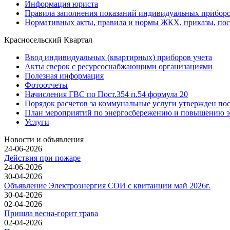
Информация юриста
Правила заполнения показаний индивидуальных приборо
Нормативных акты, правила и нормы ЖКХ, приказы, по
Красносельский Квартал
Ввод индивидуальных (квартирных) приборов учета
Акты сверок с ресурсоснабжающими организациями
Полезная информация
Фотоотчеты
Начисления ГВС по Пост.354 п.54 формула 20
Порядок расчетов за коммунальные услуги утвержден по
План мероприятий по энергосбережению и повышению э
Услуги
Новости и объявления
24-06-2026
Действия при пожаре
24-06-2026
30-04-2026
Объявление Электроэнергия СОИ с квитанции май 2026г.
30-04-2026
02-04-2026
Пришла весна-горит трава
02-04-2026