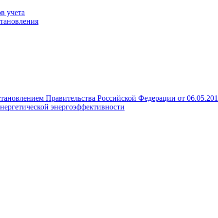
в учета
становления
становлением Правительства Российской Федерации от 06.05.20
нергетической энергоэффективности